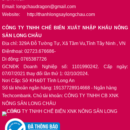
Email: longchaudragon@gmail.com
Website: http://thanhlongsaylongchau.com
CÔNG TY TNHH CHẾ BIẾN XUẤT NHẬP KHẨU NÔNG
SẢN LONG CHÂU
Địa chỉ: 329A Đỗ Tường Tự, Xã Tầm Vu,Tỉnh Tây Ninh , VN
Điệnthoại: 02723.676686-
Di động: 0765387726
GCNĐK Doanh Nghiệp số: 1101990242. Cấp ngày:
07/07/2021 thay đổi lần thứ 1: 02/10/2024.
Nơi Cấp: Sở KH&ĐT Tỉnh Long An
Số tài khoản ngân hàng: 19137728914668
- Ngân hàng
Techcombank. Chủ tài khoản: CÔNG TY TNHH CB XNK
NÔNG SẢN LONG CHÂU