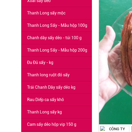
Xoài sấy dẻo
Thanh Long sấy mộc
Thanh Long Sấy - Mẫu hộp 100g
Chanh dây sấy dẻo - túi 100 g
Thanh Long Sấy - Mẫu hộp 200g
Đu Đủ sấy - kg
Thanh long ruột đỏ sấy
Trái Chanh Dây sấy dẻo kg
Rau Diếp ca sấy khô
Thanh Long sấy kg
Cam sấy dẻo hộp vip 150 g