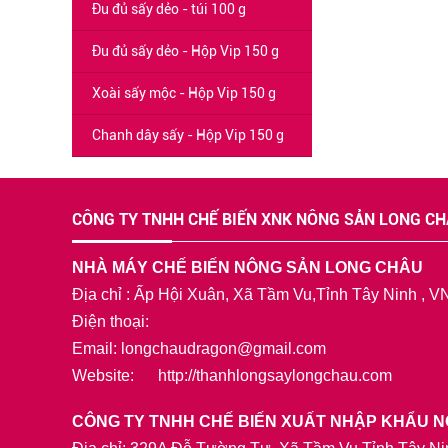
Đu đủ sấy dẻo - túi 100 g
Đu đủ sấy dẻo - Hộp Vip 150 g
Xoài sấy mộc - Hộp Vip 150 g
Chanh dây sấy - Hộp Vip 150 g
CÔNG TY TNHH CHẾ BIẾN XNK NÔNG SẢN LONG C
NHÀ MÁY CHẾ BIẾN NÔNG SẢN LONG CHÂU
Địa chỉ : Ấp Hội Xuân, Xã Tầm Vu,Tỉnh Tây Ninh , V
Điện thoại:
Email: longchaudragon@gmail.com
Website: http://thanhlongsaylongchau.com
CÔNG TY TNHH CHẾ BIẾN XUẤT NHẬP KHẨU