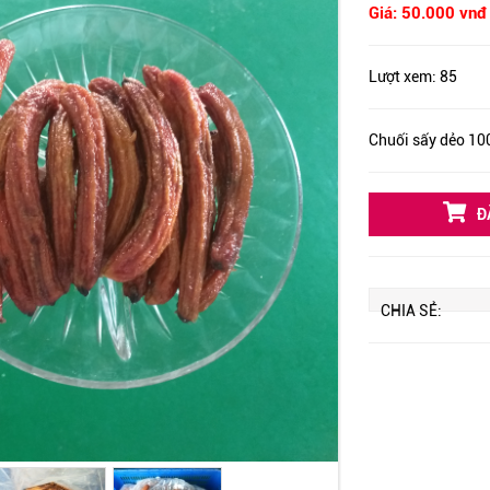
Giá: 50.000 vnđ
Lượt xem:
85
Chuối sấy dẻo 10
Đ
CHIA SẺ: