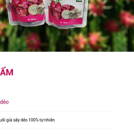
HẨM
 dẻo
ối già sấy dẻo 100% tự nhiên