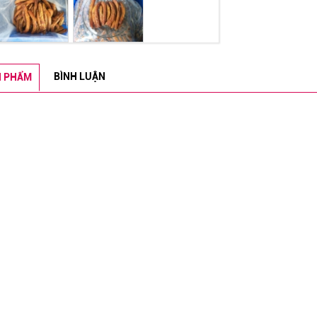
BÌNH LUẬN
N PHẨM