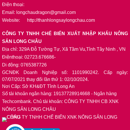
Điện thoại:
Email: longchaudragon@gmail.com
Website: http://thanhlongsaylongchau.com
CÔNG TY TNHH CHẾ BIẾN XUẤT NHẬP KHẨU NÔNG
SẢN LONG CHÂU
Địa chỉ: 329A Đỗ Tường Tự, Xã Tầm Vu,Tỉnh Tây Ninh , VN
Điệnthoại: 02723.676686-
Di động: 0765387726
GCNĐK Doanh Nghiệp số: 1101990242. Cấp ngày:
07/07/2021 thay đổi lần thứ 1: 02/10/2024.
Nơi Cấp: Sở KH&ĐT Tỉnh Long An
Số tài khoản ngân hàng: 19137728914668
- Ngân hàng
Techcombank. Chủ tài khoản: CÔNG TY TNHH CB XNK
NÔNG SẢN LONG CHÂU