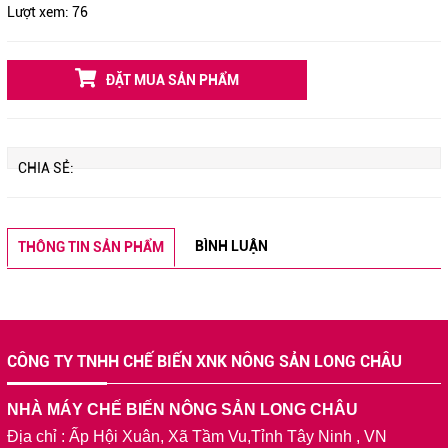
Lượt xem:
76
ĐẶT MUA SẢN PHẨM
CHIA SẺ:
BÌNH LUẬN
THÔNG TIN SẢN PHẨM
CÔNG TY TNHH CHẾ BIẾN XNK NÔNG SẢN LONG CHÂU
NHÀ MÁY CHẾ BIẾN NÔNG SẢN LONG CHÂU
Địa chỉ : Ấp Hội Xuân, Xã Tầm Vu,Tỉnh Tây Ninh , VN